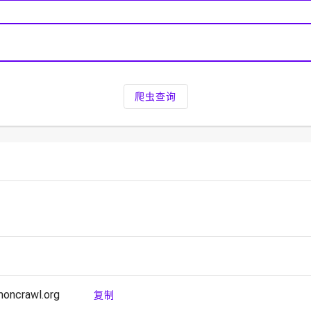
爬虫查询
oncrawl.org
复制