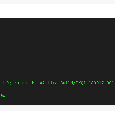
id 9; ru-ru; Mi A2 Lite Build/PKQ1.180917.001
iew"