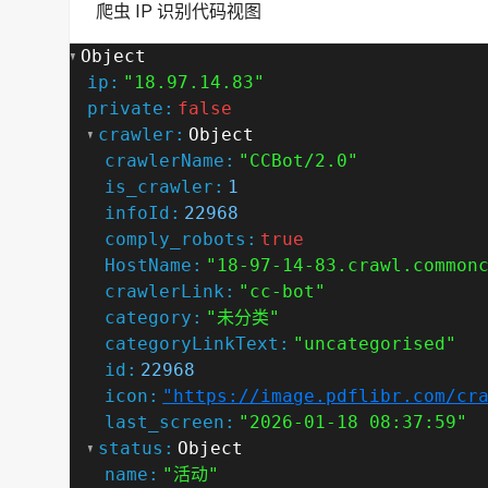
爬虫 IP 识别代码视图
Object
ip:
"18.97.14.83"
private:
false
crawler:
Object
crawlerName:
"CCBot/2.0"
is_crawler:
1
infoId:
22968
comply_robots:
true
HostName:
"18-97-14-83.crawl.common
crawlerLink:
"cc-bot"
category:
"未分类"
categoryLinkText:
"uncategorised"
id:
22968
icon:
"https://image.pdflibr.com/cr
last_screen:
"2026-01-18 08:37:59"
status:
Object
name:
"活动"