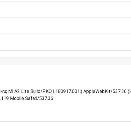
; ru-ru; Mi A2 Lite Build/PKQ1.180917.001;) AppleWebKit/537.36
.119 Mobile Safari/537.36