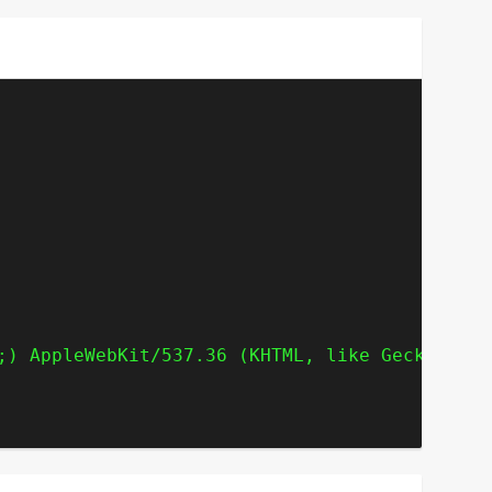
;) AppleWebKit/537.36 (KHTML, like Gecko; Goo