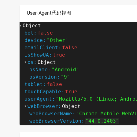
User-Agent代码视图
Object
bot:
false
device:
"Other"
emailClient:
false
isShowUA:
true
os:
Object
osName:
"Android"
osVersion:
"9"
tablet:
false
touchCapable:
true
userAgent:
"Mozilla/5.0 (Linux; Andro
webBrowser:
Object
webBrowserName:
"Chrome Mobile WebV
webBrowserVersion:
"44.0.2403"