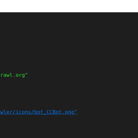
crawl.org"
awler/icons/bot_CCBot.png"