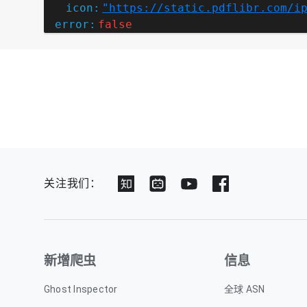
icon:
"https://static.pdflibr.com/i
error:
false
关注我们：
新增爬虫
信息
Ghost Inspector
全球 ASN