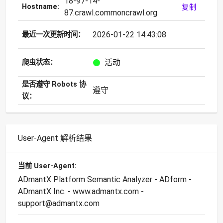
18-97-14-
Hostname:
复制
87.crawl.commoncrawl.org
2026-01-22 14:43:08
最近一次更新时间：
活动
爬虫状态：
是否遵守 Robots 协
遵守
议：
User-Agent 解析结果
当前 User-Agent:
ADmantX Platform Semantic Analyzer - ADform -
ADmantX Inc. - www.admantx.com -
support@admantx.com