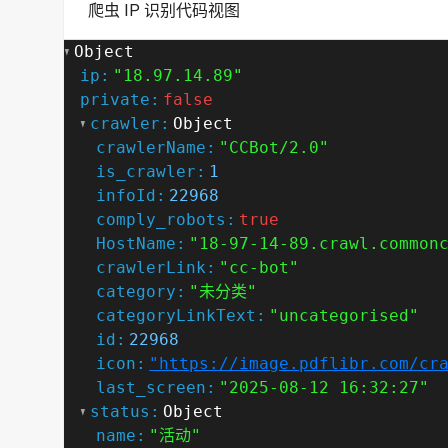
爬虫 IP 识别代码视图
Object
ip:
"18.97.14.89"
private:
false
crawler:
Object
crawlerName:
"CCBot/2.0"
is_crawler:
1
infoId:
22968
comply_robots:
true
HostName:
"18-97-14-89.crawl.common
crawlerLink:
"cc-bot"
category:
"未分类"
categoryLinkText:
"uncategorised"
id:
22968
icon:
"https://image.pdflibr.com/cr
last_screen:
"2025-08-12 16:32:27"
status:
Object
name:
"活动"