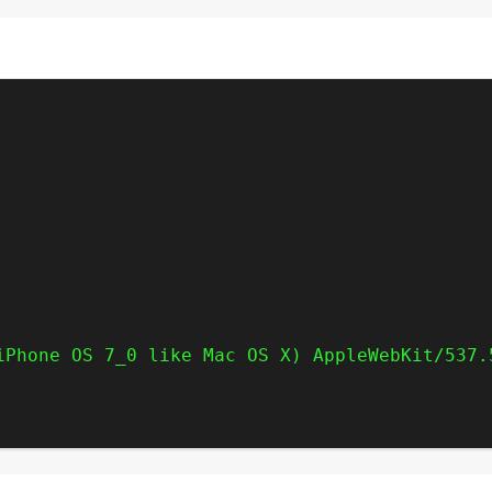
iPhone OS 7_0 like Mac OS X) AppleWebKit/537.