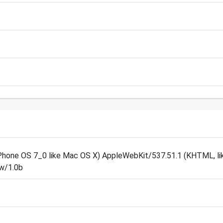
 iPhone OS 7_0 like Mac OS X) AppleWebKit/537.51.1 (KHTML, l
ew/1.0b