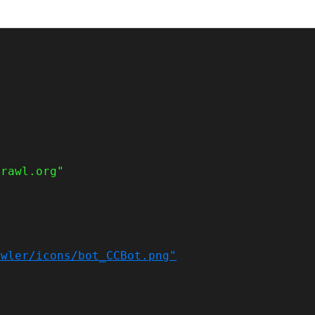
crawl.org"
awler/icons/bot_CCBot.png"