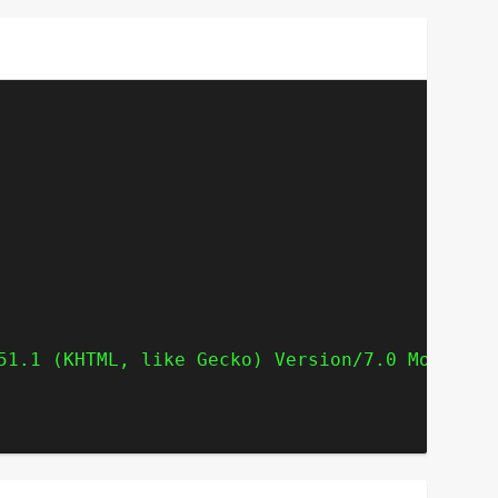
51.1 (KHTML, like Gecko) Version/7.0 Mobile/1