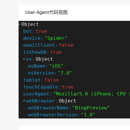
User-Agent代码视图
Object
bot:
true
device:
"Spider"
emailClient:
false
isShowUA:
true
os:
Object
osName:
"iOS"
osVersion:
"7.0"
tablet:
false
touchCapable:
true
userAgent:
"Mozilla/5.0 (iPhone; CPU 
webBrowser:
Object
webBrowserName:
"BingPreview"
webBrowserVersion:
"1.0"