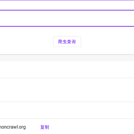
爬虫查询
oncrawl.org
复制