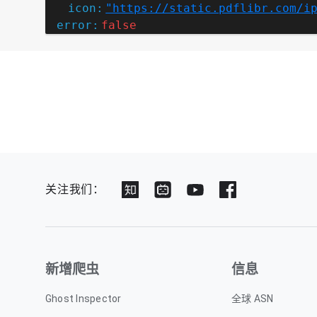
icon:
"https://static.pdflibr.com/i
error:
false
关注我们：
新增爬虫
信息
Ghost Inspector
全球 ASN