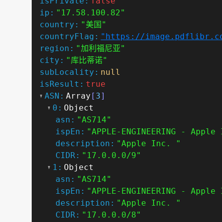
isPrivate:
false
ip:
"17.58.100.82"
country:
"美国"
countryFlag:
"https://image.pdflibr.c
region:
"加利福尼亚"
city:
"库比蒂诺"
subLocality:
null
isResult:
true
ASN:
Array
[
3
]
0:
Object
asn:
"AS714"
ispEn:
"APPLE-ENGINEERING - Apple 
description:
"Apple Inc. "
CIDR:
"17.0.0.0/9"
1:
Object
asn:
"AS714"
ispEn:
"APPLE-ENGINEERING - Apple 
description:
"Apple Inc. "
CIDR:
"17.0.0.0/8"