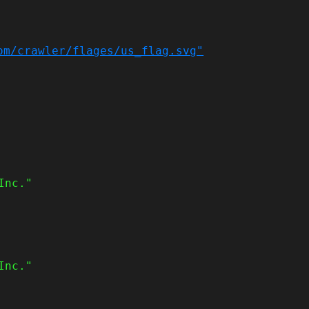
om/crawler/flages/us_flag.svg"
Inc."
Inc."