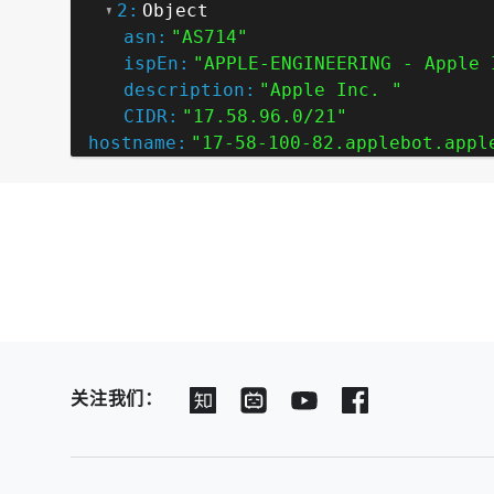
2:
Object
asn:
"AS714"
ispEn:
"APPLE-ENGINEERING - Apple 
description:
"Apple Inc. "
CIDR:
"17.58.96.0/21"
hostname:
"17-58-100-82.applebot.appl
关注我们：