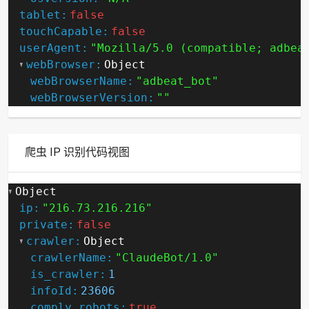
tablet:
false
touchCapable:
false
userAgent:
"Mozilla/5.0 (compatible; adbea
webBrowser:
Object
webBrowserName:
"adbeat_bot"
webBrowserVersion:
""
爬虫 IP 识别代码视图
Object
ip:
"216.73.216.216"
private:
false
crawler:
Object
crawlerName:
"ClaudeBot/1.0"
is_crawler:
1
infoId:
23606
comply_robots:
true