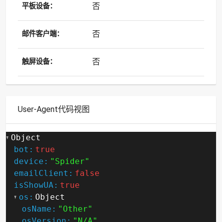
否
平板设备：
否
邮件客户端：
否
触屏设备：
User-Agent代码视图
Object
bot:
true
device:
"Spider"
emailClient:
false
isShowUA:
true
os:
Object
osName:
"Other"
osVersion:
"N/A"