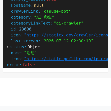
HostName:
null
crawlerLink:
"claude-bot"
category:
"AI 爬虫"
categoryLinkText:
"ai-crawler"
id:
23606
icon:
"https://staticx.dev/crawler/icons/
last_screen:
"2026-07-12 02:30:10"
status:
Object
name:
"活动"
icon:
"https://static.pdflibr.com/ip_craw
error:
false