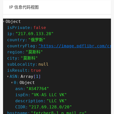
IP 信息代码视图
Object
isPrivate:
false
ip:
"217.69.133.28"
country:
"俄罗斯"
countryFlag:
"https://image.pdflibr.com/cr
region:
"莫斯科"
city:
"莫斯科"
subLocality:
null
isResult:
true
ASN:
Array
[
1
]
0:
Object
asn:
"AS47764"
ispEn:
"VK-AS LLC VK"
description:
"LLC VK"
CIDR:
"217.69.128.0/20"
hostname:
"fetcher8-1.p.mail.ru"