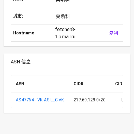
莫斯科
城市：
fetcher8-
Hostname:
复制
1.p.mail.ru
ASN 信息
ASN
CIDR
CIDR 说
AS47764 - VK-AS LLC VK
217.69.128.0/20
LLC V