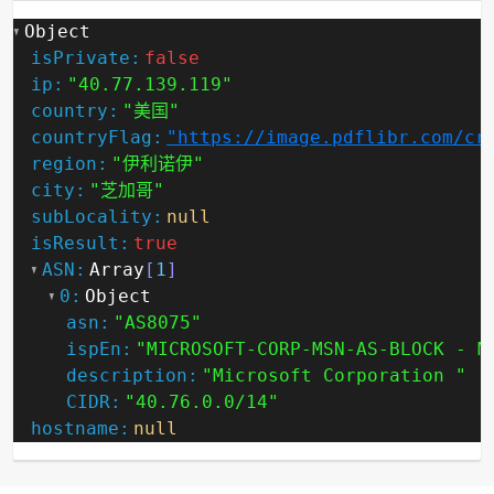
Object
isPrivate:
false
ip:
"40.77.139.119"
country:
"美国"
countryFlag:
"https://image.pdflibr.com/cr
region:
"伊利诺伊"
city:
"芝加哥"
subLocality:
null
isResult:
true
ASN:
Array
[
1
]
0:
Object
asn:
"AS8075"
ispEn:
"MICROSOFT-CORP-MSN-AS-BLOCK - M
description:
"Microsoft Corporation "
CIDR:
"40.76.0.0/14"
hostname:
null