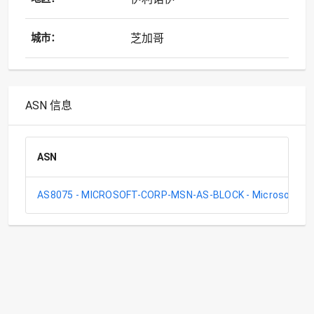
芝加哥
城市：
ASN 信息
ASN
AS8075 - MICROSOFT-CORP-MSN-AS-BLOCK - Microsoft Cor