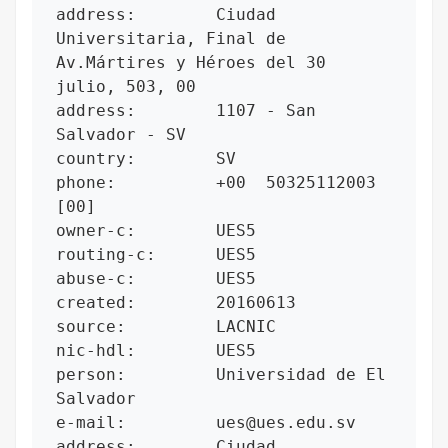
address:        Ciudad 
Universitaria, Final de 
Av.Mártires y Héroes del 30 
julio, 503, 00

address:        1107 - San 
Salvador - SV

country:        SV

phone:          +00  50325112003 
[00]

owner-c:        UES5

routing-c:      UES5

abuse-c:        UES5

created:        20160613

source:         LACNIC

nic-hdl:        UES5

person:         Universidad de El 
Salvador

e-mail:         ues@ues.edu.sv

address:        Ciudad 