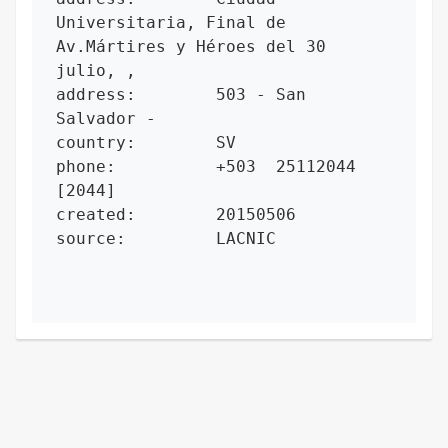
Universitaria, Final de 
Av.Mártires y Héroes del 30 
julio, ,

address:        503 - San 
Salvador -

country:        SV

phone:          +503  25112044 
[2044]

created:        20150506

source:         LACNIC
