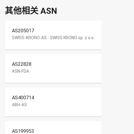
其他相关 ASN
AS205017
SWISS-KRONO-AS - SWISS KRONO sp. z o.o.
AS22828
ASN-FDA
AS400714
ABH-AS
AS199953