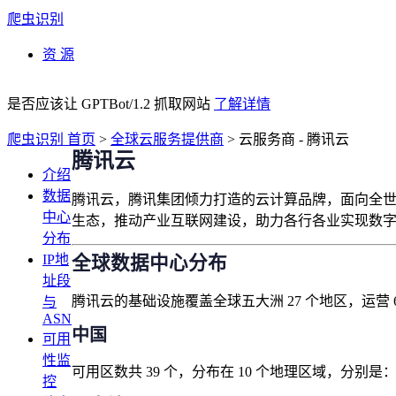
爬虫识别
资 源
是否应该让 GPTBot/1.2 抓取网站
了解详情
爬虫识别 首页
>
全球云服务提供商
>
云服务商 - 腾讯云
腾讯云
介绍
数据
腾讯云，腾讯集团倾力打造的云计算品牌，面向全
中心
生态，推动产业互联网建设，助力各行各业实现数
分布
IP地
全球数据中心分布
址段
腾讯云的基础设施覆盖全球五大洲 27 个地区，运营 
与
ASN
中国
可用
性监
可⽤区数共 39 个，分布在 10 个地理区域，分别
控