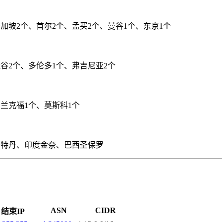
新加坡2个、首尔2个、孟买2个、曼谷1个、东京1个
硅谷2个、多伦多1个、弗吉尼亚2个
法兰克福1个、莫斯科1个
斯特丹、印度金奈、巴西圣保罗
ASN
CIDR
结束IP