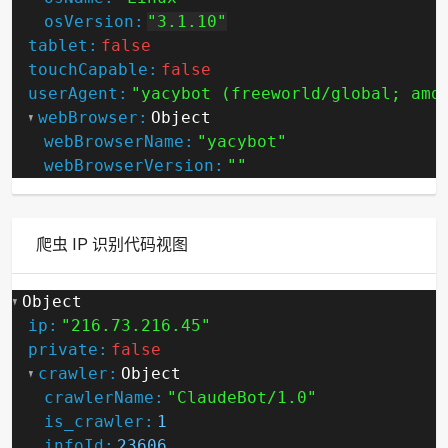
osVersion:
"3.1.10"
tablet:
false
touchCapable:
false
userAgent:
"yacybot (freeworld/global; amd
webBrowser:
Object
webBrowserName:
"yacybot"
webBrowserVersion:
""
爬虫 IP 识别代码视图
Object
ip:
"216.73.216.45"
private:
false
crawler:
Object
crawlerName:
"ClaudeBot/1.0"
is_crawler:
1
infoId:
23606