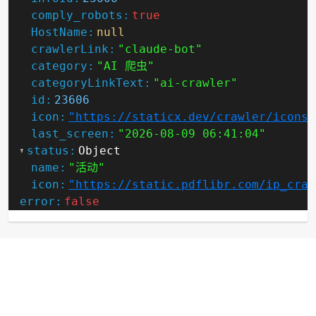
comply_robots:
true
HostName:
null
crawlerLink:
"claude-bot"
category:
"AI 爬虫"
categoryLinkText:
"ai-crawler"
id:
23606
icon:
"https://staticx.dev/crawler/icons/
last_screen:
"2026-08-09 06:41:04"
status:
Object
name:
"活动"
icon:
"https://static.pdflibr.com/ip_craw
error:
false