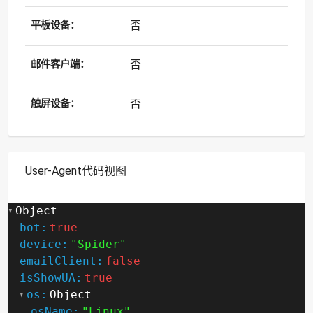
否
平板设备：
否
邮件客户端：
否
触屏设备：
User-Agent代码视图
Object
bot:
true
device:
"Spider"
emailClient:
false
isShowUA:
true
os:
Object
osName:
"Linux"