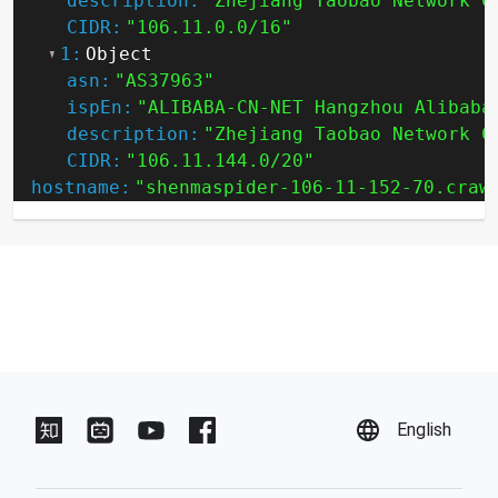
description:
"Zhejiang Taobao Network C
CIDR:
"106.11.0.0/16"
1:
Object
asn:
"AS37963"
ispEn:
"ALIBABA-CN-NET Hangzhou Alibaba
description:
"Zhejiang Taobao Network C
CIDR:
"106.11.144.0/20"
hostname:
"shenmaspider-106-11-152-70.craw
English