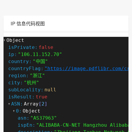
IP 信息代码视图
Object
isPrivate:
false
ip:
"106.11.152.70"
country:
"中国"
countryFlag:
"https://image.pdflibr.com/cr
region:
"浙江"
city:
"杭州"
subLocality:
null
isResult:
true
ASN:
Array
[
2
]
0:
Object
asn:
"AS37963"
ispEn:
"ALIBABA-CN-NET Hangzhou Alibaba