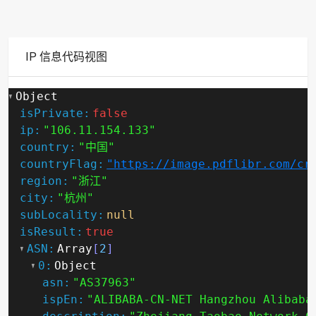
IP 信息代码视图
Object
isPrivate:
false
ip:
"106.11.154.133"
country:
"中国"
countryFlag:
"https://image.pdflibr.com/cr
region:
"浙江"
city:
"杭州"
subLocality:
null
isResult:
true
ASN:
Array
[
2
]
0:
Object
asn:
"AS37963"
ispEn:
"ALIBABA-CN-NET Hangzhou Alibaba