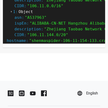
description:
"Zhejiang Taobao Network C
CIDR:
"106.11.0.0/16"
1:
Object
asn:
"AS37963"
ispEn:
"ALIBABA-CN-NET Hangzhou Alibaba
description:
"Zhejiang Taobao Network C
CIDR:
"106.11.144.0/20"
hostname:
"shenmaspider-106-11-154-133.cra
English