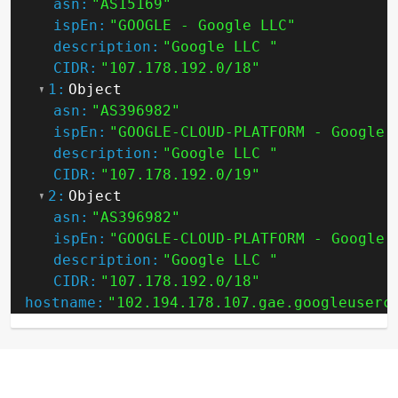
asn:
"AS15169"
ispEn:
"GOOGLE - Google LLC"
description:
"Google LLC "
CIDR:
"107.178.192.0/18"
1:
Object
asn:
"AS396982"
ispEn:
"GOOGLE-CLOUD-PLATFORM - Google 
description:
"Google LLC "
CIDR:
"107.178.192.0/19"
2:
Object
asn:
"AS396982"
ispEn:
"GOOGLE-CLOUD-PLATFORM - Google 
description:
"Google LLC "
CIDR:
"107.178.192.0/18"
hostname:
"102.194.178.107.gae.googleuserc