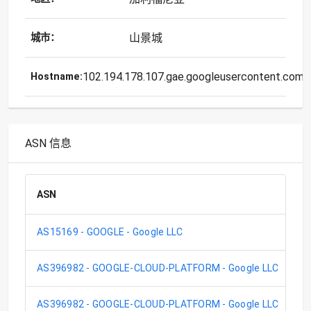
山景城
城市：
102.194.178.107.gae.googleusercontent.com
Hostname:
ASN 信息
ASN
C
AS15169 - GOOGLE - Google LLC
1
AS396982 - GOOGLE-CLOUD-PLATFORM - Google LLC
1
AS396982 - GOOGLE-CLOUD-PLATFORM - Google LLC
1