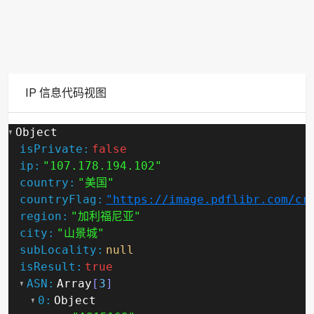
IP 信息代码视图
Object
isPrivate:
false
ip:
"107.178.194.102"
country:
"美国"
countryFlag:
"https://image.pdflibr.com/cr
region:
"加利福尼亚"
city:
"山景城"
subLocality:
null
isResult:
true
ASN:
Array
[
3
]
0:
Object