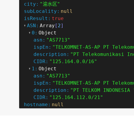
city:
"渝水区"
subLocality:
null
isResult:
true
ASN:
Array
[
2
]
0:
Object
asn:
"AS7713"
ispEn:
"TELKOMNET-AS-AP PT Telekom
description:
"PT Telekomunikasi In
CIDR:
"125.164.0.0/16"
1:
Object
asn:
"AS7713"
ispEn:
"TELKOMNET-AS-AP PT Telekom
description:
"PT TELKOM INDONESIA 
CIDR:
"125.164.112.0/21"
hostname:
null