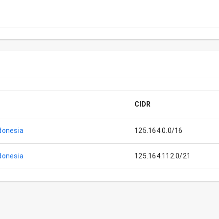
CIDR
donesia
125.164.0.0/16
donesia
125.164.112.0/21