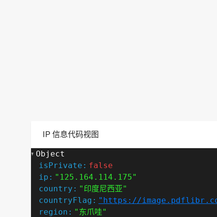
IP 信息代码视图
Object
isPrivate:
false
ip:
"125.164.114.175"
country:
"印度尼西亚"
countryFlag:
"https://image.pdflibr.c
region:
"东爪哇"