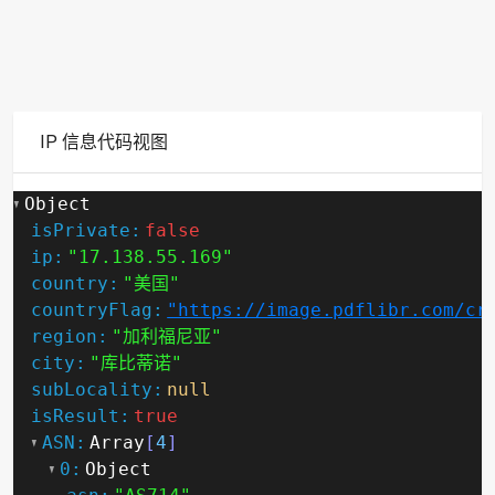
IP 信息代码视图
Object
isPrivate:
false
ip:
"17.138.55.169"
country:
"美国"
countryFlag:
"https://image.pdflibr.com/cr
region:
"加利福尼亚"
city:
"库比蒂诺"
subLocality:
null
isResult:
true
ASN:
Array
[
4
]
0:
Object