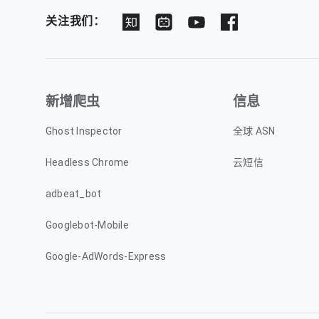
关注我们：
新增爬虫
信息
Ghost Inspector
全球 ASN
Headless Chrome
云短信
adbeat_bot
Googlebot-Mobile
Google-AdWords-Express