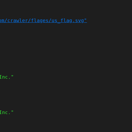
om/crawler/flages/us_flag.svg"
Inc."
Inc."