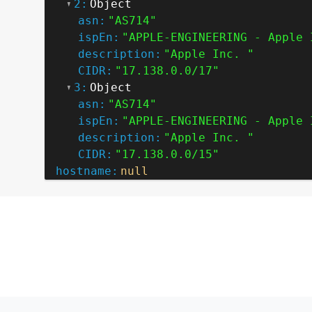
2:
Object
asn:
"AS714"
ispEn:
"APPLE-ENGINEERING - Apple 
description:
"Apple Inc. "
CIDR:
"17.138.0.0/17"
3:
Object
asn:
"AS714"
ispEn:
"APPLE-ENGINEERING - Apple 
description:
"Apple Inc. "
CIDR:
"17.138.0.0/15"
hostname:
null