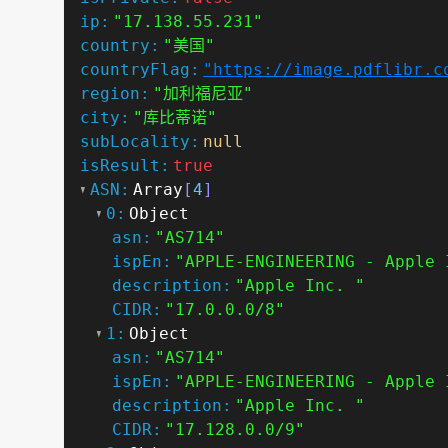
ip:
"17.138.55.231"
country:
"美国"
countryFlag:
"https://image.pdflibr.c
region:
"加利福尼亚"
city:
"库比蒂诺"
subLocality:
null
isResult:
true
ASN:
Array
[
4
]
0:
Object
asn:
"AS714"
ispEn:
"APPLE-ENGINEERING - Apple 
description:
"Apple Inc. "
CIDR:
"17.0.0.0/8"
1:
Object
asn:
"AS714"
ispEn:
"APPLE-ENGINEERING - Apple 
description:
"Apple Inc. "
CIDR:
"17.128.0.0/9"