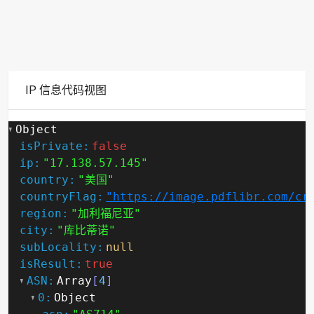
IP 信息代码视图
Object
isPrivate:
false
ip:
"17.138.57.145"
country:
"美国"
countryFlag:
"https://image.pdflibr.com/cr
region:
"加利福尼亚"
city:
"库比蒂诺"
subLocality:
null
isResult:
true
ASN:
Array
[
4
]
0:
Object