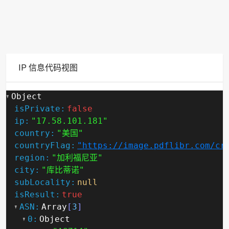
IP 信息代码视图
Object
isPrivate:
false
ip:
"17.58.101.181"
country:
"美国"
countryFlag:
"https://image.pdflibr.com/cr
region:
"加利福尼亚"
city:
"库比蒂诺"
subLocality:
null
isResult:
true
ASN:
Array
[
3
]
0:
Object