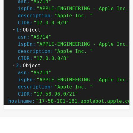
asn:
"AS714"
ispEn:
"APPLE-ENGINEERING - Apple Inc."
description:
"Apple Inc. "
CIDR:
"17.0.0.0/9"
1:
Object
asn:
"AS714"
ispEn:
"APPLE-ENGINEERING - Apple Inc."
description:
"Apple Inc. "
CIDR:
"17.0.0.0/8"
2:
Object
asn:
"AS714"
ispEn:
"APPLE-ENGINEERING - Apple Inc."
description:
"Apple Inc. "
CIDR:
"17.58.96.0/21"
hostname:
"17-58-101-181.applebot.apple.co