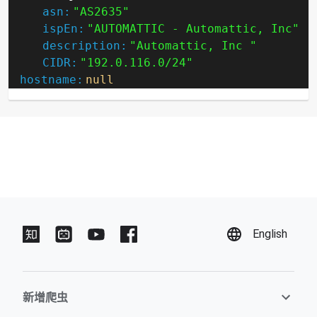
asn:
"AS2635"
ispEn:
"AUTOMATTIC - Automattic, Inc"
description:
"Automattic, Inc "
CIDR:
"192.0.116.0/24"
hostname:
null
English
新增爬虫