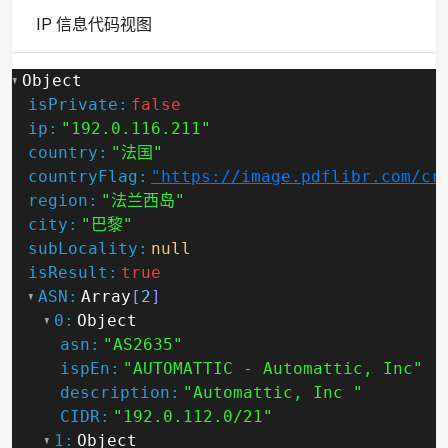
IP 信息代码视图
Object
isPrivate:
false
ip:
"192.0.116.211"
country:
"法国"
countryFlag:
"https://image.pdflibr.com/cr
region:
"法兰西岛"
city:
"巴黎"
subLocality:
null
isResult:
true
ASN:
Array
[
2
]
0:
Object
asn:
"AS2635"
ispEn:
"AUTOMATTIC - Automattic, Inc"
description:
"Automattic, Inc "
CIDR:
"192.0.112.0/21"
1:
Object