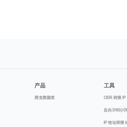
产品
工具
爬虫数据库
CIDR 转换 I
反向 DNS(rD
IP 地址转换 I