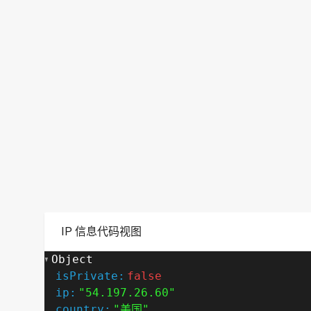
IP 信息代码视图
Object
isPrivate:
false
ip:
"54.197.26.60"
country:
"美国"