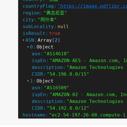
countryFlag:
"https://image.pdflibr.c
region:
"弗吉尼亚"
city:
"阿什本"
subLocality:
null
isResult:
true
ASN:
Array
[
2
]
0:
Object
asn:
"AS14618"
ispEn:
"AMAZON-AES - Amazon.com, I
description:
"Amazon Technologies 
CIDR:
"54.196.0.0/15"
1:
Object
asn:
"AS16509"
ispEn:
"AMAZON-02 - Amazon.com, In
description:
"Amazon Technologies 
CIDR:
"54.192.0.0/12"
hostname:
"ec2-54-197-26-60.compute-1