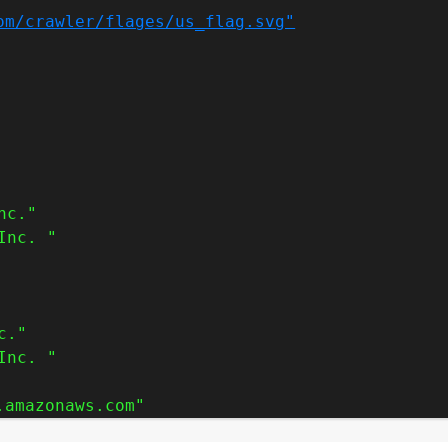
om/crawler/flages/us_flag.svg"
nc."
Inc. "
c."
Inc. "
.amazonaws.com"