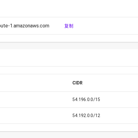
pute-1.amazonaws.com
复制
CIDR
54.196.0.0/15
54.192.0.0/12