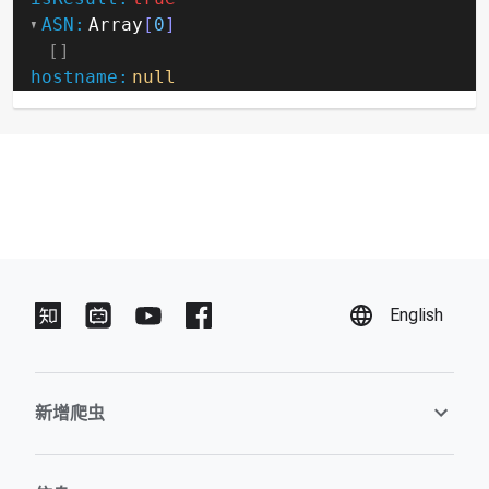
ASN:
Array
[
0
]
hostname:
null
English
新增爬虫