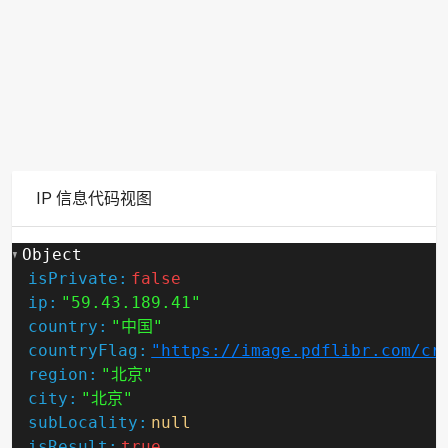
IP 信息代码视图
Object
isPrivate:
false
ip:
"59.43.189.41"
country:
"中国"
countryFlag:
"https://image.pdflibr.com/cr
region:
"北京"
city:
"北京"
subLocality:
null
isResult:
true