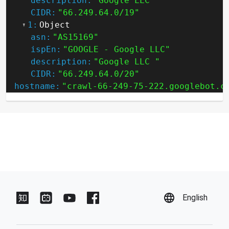
description:
"Google LLC "
CIDR:
"66.249.64.0/19"
1:
Object
asn:
"AS15169"
ispEn:
"GOOGLE - Google LLC"
description:
"Google LLC "
CIDR:
"66.249.64.0/20"
hostname:
"crawl-66-249-75-222.googlebot.c
English