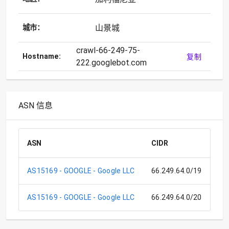
山景城
城市：
crawl-66-249-75-
Hostname:
复制
222.googlebot.com
ASN 信息
ASN
CIDR
C
AS15169 - GOOGLE - Google LLC
66.249.64.0/19
Go
AS15169 - GOOGLE - Google LLC
66.249.64.0/20
Go