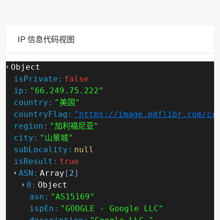
IP 信息代码视图
Object
isPrivate:
false
ip:
"66.249.75.222"
country:
"美国"
countryFlag:
"https://image.pdflibr.com/cr
region:
"加利福尼亚"
city:
"山景城"
subLocality:
null
isResult:
true
ASN:
Array
[
2
]
0:
Object
asn:
"AS15169"
ispEn:
"GOOGLE - Google LLC"