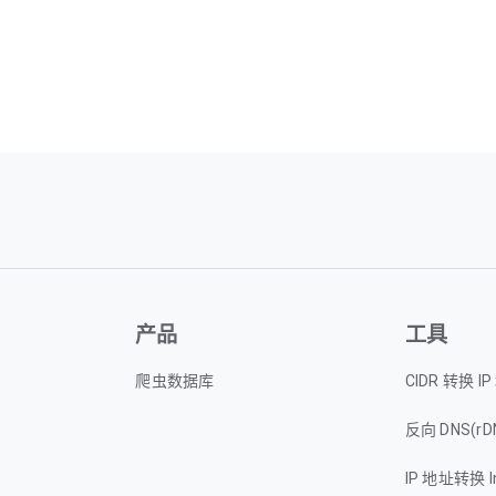
产品
工具
爬虫数据库
CIDR 转换 I
反向 DNS(rD
IP 地址转换 I