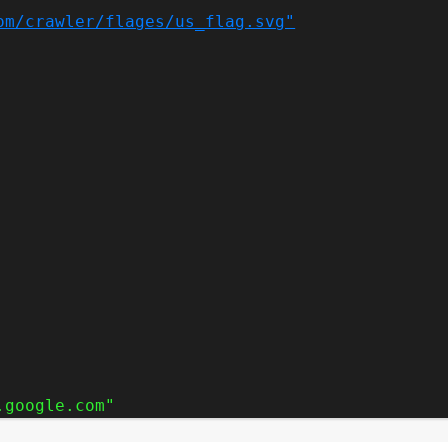
om/crawler/flages/us_flag.svg"
.google.com"