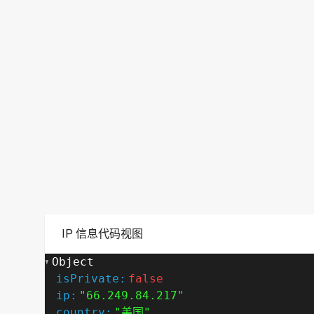
IP 信息代码视图
Object
isPrivate:
false
ip:
"66.249.84.217"
country:
"美国"