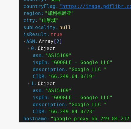
countryFlag:
"https://image.pdflibr.c
region:
"加利福尼亚"
city:
"山景城"
subLocality:
null
isResult:
true
ASN:
Array
[
2
]
0:
Object
asn:
"AS15169"
ispEn:
"GOOGLE - Google LLC"
description:
"Google LLC "
CIDR:
"66.249.64.0/19"
1:
Object
asn:
"AS15169"
ispEn:
"GOOGLE - Google LLC"
description:
"Google LLC "
CIDR:
"66.249.84.0/23"
hostname:
"google-proxy-66-249-84-217