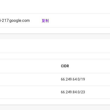
4-217.google.com
复制
CIDR
66.249.64.0/19
66.249.84.0/23