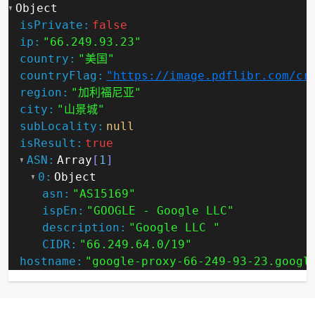
Object
isPrivate:
false
ip:
"66.249.93.23"
country:
"美国"
countryFlag:
"https://image.pdflibr.com/cr
region:
"加利福尼亚"
city:
"山景城"
subLocality:
null
isResult:
true
ASN:
Array
[
1
]
0:
Object
asn:
"AS15169"
ispEn:
"GOOGLE - Google LLC"
description:
"Google LLC "
CIDR:
"66.249.64.0/19"
hostname:
"google-proxy-66-249-93-23.googl