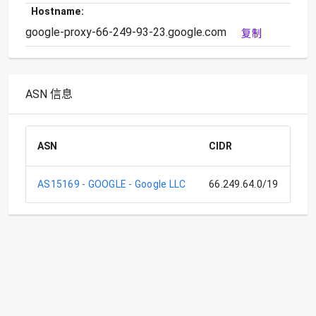
Hostname:
google-proxy-66-249-93-23.google.com
复制
ASN 信息
ASN
CIDR
C
AS15169 - GOOGLE - Google LLC
66.249.64.0/19
Go