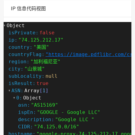
IP 信息代码视图
Object
isPrivate:
false
ip:
"74.125.212.17"
country:
"美国"
countryFlag:
"https://image.pdflibr.com/cr
region:
"加利福尼亚"
city:
"山景城"
subLocality:
null
isResult:
true
ASN:
Array
[
1
]
0:
Object
asn:
"AS15169"
ispEn:
"GOOGLE - Google LLC"
description:
"Google LLC "
CIDR:
"74.125.0.0/16"
hostname:
"google-proxy-74-125-212-17.goog