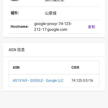
山景城
城市：
google-proxy-74-125-
Hostname:
复制
212-17.google.com
ASN 信息
ASN
CIDR
CI
AS15169 - GOOGLE - Google LLC
74.125.0.0/16
Goo