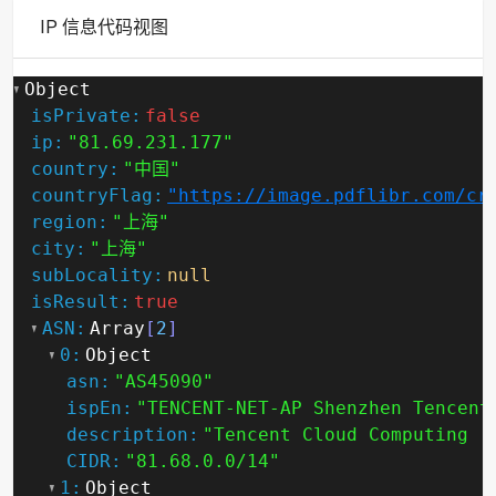
IP 信息代码视图
Object
isPrivate:
false
ip:
"81.69.231.177"
country:
"中国"
countryFlag:
"https://image.pdflibr.com/cr
region:
"上海"
city:
"上海"
subLocality:
null
isResult:
true
ASN:
Array
[
2
]
0:
Object
asn:
"AS45090"
ispEn:
"TENCENT-NET-AP Shenzhen Tencent
description:
"Tencent Cloud Computing (
CIDR:
"81.68.0.0/14"
1:
Object