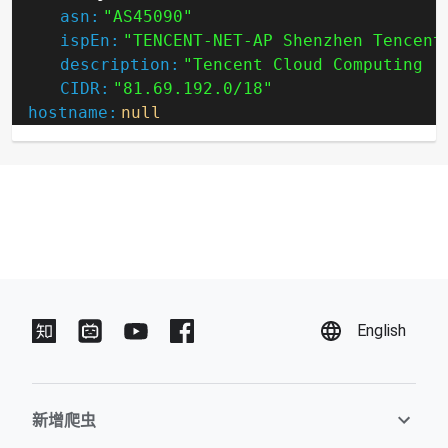
asn:
"AS45090"
ispEn:
"TENCENT-NET-AP Shenzhen Tencent
description:
"Tencent Cloud Computing (
CIDR:
"81.69.192.0/18"
hostname:
null
English
新增爬虫