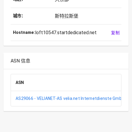
斯特拉斯堡
城市：
loft10547.startdedicated.net
Hostname:
复制
ASN 信息
ASN
AS29066 - VELIANET-AS velia.net Internetdienste GmbH