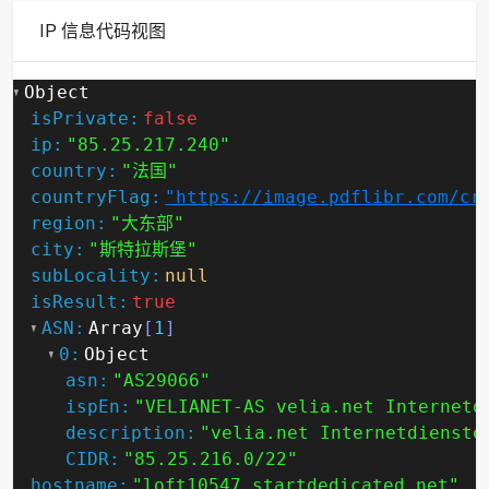
IP 信息代码视图
Object
isPrivate:
false
ip:
"85.25.217.240"
country:
"法国"
countryFlag:
"https://image.pdflibr.com/cr
region:
"大东部"
city:
"斯特拉斯堡"
subLocality:
null
isResult:
true
ASN:
Array
[
1
]
0:
Object
asn:
"AS29066"
ispEn:
"VELIANET-AS velia.net Internetd
description:
"velia.net Internetdienste
CIDR:
"85.25.216.0/22"
hostname:
"loft10547.startdedicated.net"