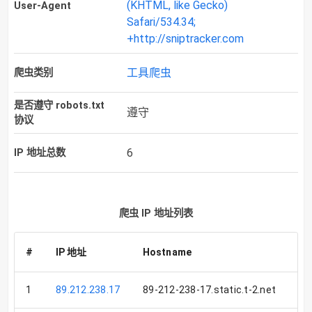
(KHTML, like Gecko)
User-Agent
Safari/534.34;
+http://sniptracker.com
工具爬虫
爬虫类别
是否遵守 robots.txt
遵守
协议
6
IP 地址总数
爬虫 IP 地址列表
#
IP 地址
Hostname
国
1
89.212.238.17
89-212-238-17.static.t-2.net
SI