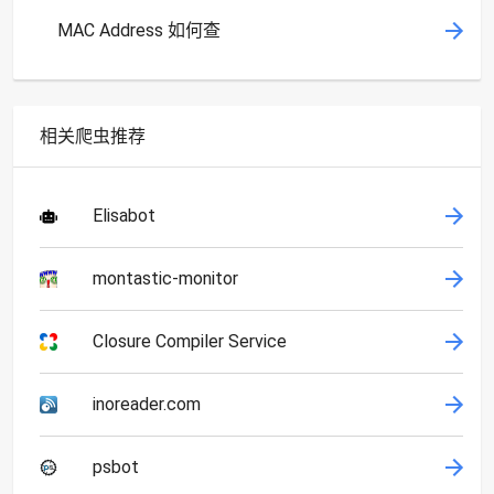
MAC Address 如何查
相关爬虫推荐
Elisabot
montastic-monitor
Closure Compiler Service
inoreader.com
psbot