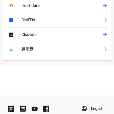
Host Dare
DMIT.io
Clouvider
腾讯云
English