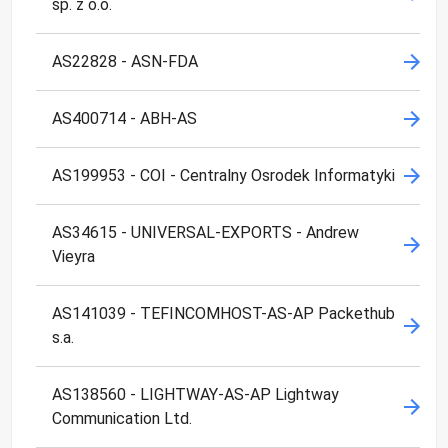
sp. z o.o.
AS22828 - ASN-FDA
AS400714 - ABH-AS
AS199953 - COI - Centralny Osrodek Informatyki
AS34615 - UNIVERSAL-EXPORTS - Andrew
Vieyra
AS141039 - TEFINCOMHOST-AS-AP Packethub
s.a.
AS138560 - LIGHTWAY-AS-AP Lightway
Communication Ltd.