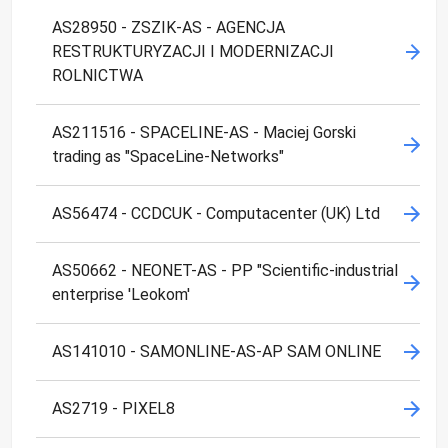
AS28950 - ZSZIK-AS - AGENCJA
RESTRUKTURYZACJI I MODERNIZACJI
ROLNICTWA
AS211516 - SPACELINE-AS - Maciej Gorski
trading as "SpaceLine-Networks"
AS56474 - CCDCUK - Computacenter (UK) Ltd
AS50662 - NEONET-AS - PP "Scientific-industrial
enterprise 'Leokom'
AS141010 - SAMONLINE-AS-AP SAM ONLINE
AS2719 - PIXEL8