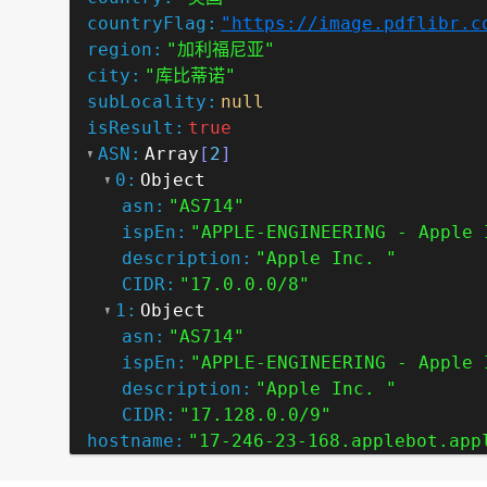
countryFlag:
"https://image.pdflibr.c
region:
"加利福尼亚"
city:
"库比蒂诺"
subLocality:
null
isResult:
true
ASN:
Array
[
2
]
0:
Object
asn:
"AS714"
ispEn:
"APPLE-ENGINEERING - Apple 
description:
"Apple Inc. "
CIDR:
"17.0.0.0/8"
1:
Object
asn:
"AS714"
ispEn:
"APPLE-ENGINEERING - Apple 
description:
"Apple Inc. "
CIDR:
"17.128.0.0/9"
hostname:
"17-246-23-168.applebot.app