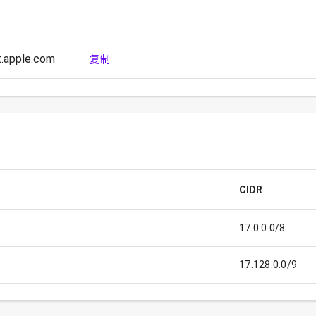
.apple.com
复制
CIDR
17.0.0.0/8
17.128.0.0/9