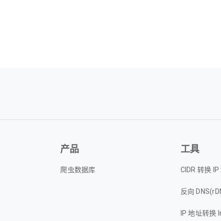
产品
工具
爬虫数据库
CIDR 转换 I
反向 DNS(rD
IP 地址转换 I