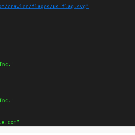
om/crawler/flages/us_flag.svg"
Inc."
Inc."
le.com"