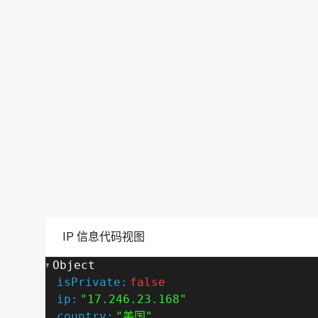
IP 信息代码视图
Object
isPrivate:
false
ip:
"17.246.23.168"
country:
"美国"